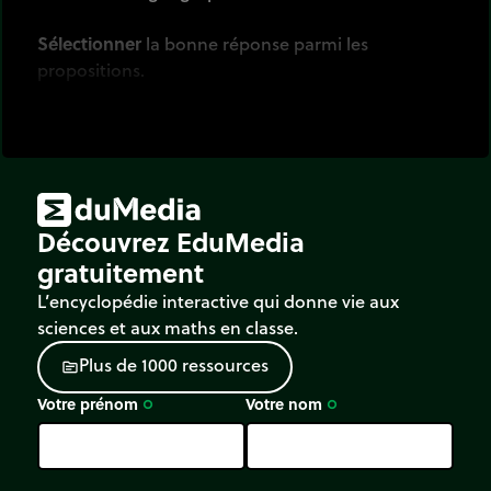
Sélectionner
la bonne réponse parmi les
propositions.
Découvrez EduMedia
gratuitement
L’encyclopédie interactive qui donne vie aux
sciences et aux maths en classe.
P
l
u
s
d
e
1
0
0
0
r
e
s
s
o
u
r
c
e
s
source
Votre prénom
Votre nom
trip_origin
trip_origin