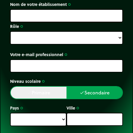
Nom de votre établissement
trip_origin
Rôle
trip_origin
Votre e-mail professionnel
trip_origin
Niveau scolaire
trip_origin
Primaire
Secondaire
done
done
Pays
Ville
trip_origin
trip_origin