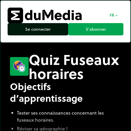
FR
expand_more
Se connecter
S’abonner
Quiz Fuseaux
horaires
Objectifs
d’apprentissage
Tester ses connaissances concernant les
fuseaux horaires.
Réviser sa géographie !