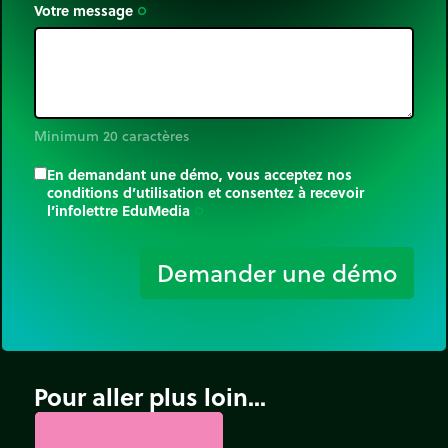
Votre message
trip_origin
Minimum 20 caractères
En demandant une démo, vous acceptez nos
conditions d’utilisation et consentez à recevoir
l’infolettre EduMedia
trip_origin
Demander une démo
Pour aller plus loin...