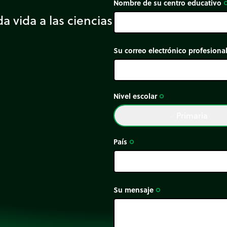
Nombre de su centro educativo
trip_or
a vida a las ciencias
de una figura. Dos
ener áreas diferentes o
Su correo electrónico profesiona
Nivel escolar
trip_origin
Primaria
done
País
trip_origin
Su mensaje
trip_origin