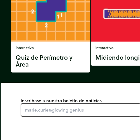
Interactivo
Interactivo
Quiz de Perímetro y
Midiendo long
Área
Inscríbase a nuestro boletín de noticias