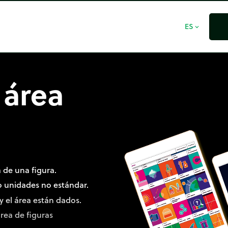
ES
expand_more
 área
 de una figura.
o unidades no estándar.
y el área están dados.
rea de figuras