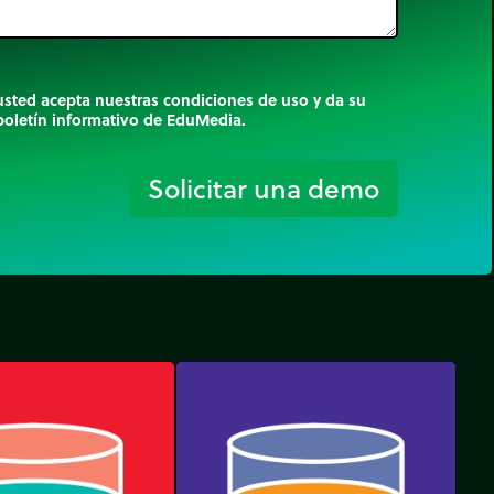
 usted acepta nuestras condiciones de uso y da su
 boletín informativo de EduMedia.
trip_origin
Solicitar una demo