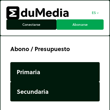
ES
expand_more
Conectarse
Abonarse
Abono / Presupuesto
Primaria
Secundaria
Tipo de abono
Modificar