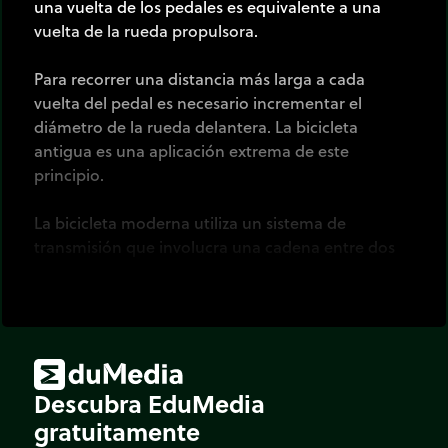
una vuelta de los pedales es equivalente a una
vuelta de la rueda propulsora.
Para recorrer una distancia más larga a cada
vuelta del pedal es necesario incrementar el
diámetro de la rueda delantera. La bicicleta
antigua es una aplicación extrema de este
principio.
La bicicleta moderna utiliza un sistema de
transmisión que involucra una cadena entre dos
piñones de tamaño diferente, lo que permite
recorrer una mayor distancia a cada vuelta de los
pedales.
Descubra EduMedia
gratuitamente