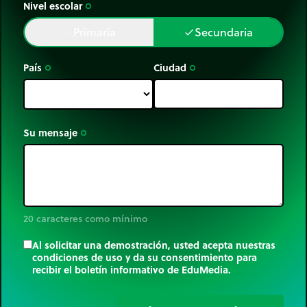
Nivel escolar
trip_origin
Primaria
Secundaria
done
done
País
Ciudad
trip_origin
trip_origin
Su mensaje
trip_origin
20 caracteres como mínimo
Al solicitar una demostración, usted acepta nuestras
condiciones de uso y da su consentimiento para
recibir el boletín informativo de EduMedia.
trip_origin