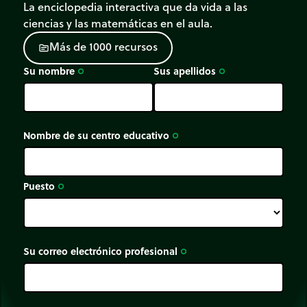
La enciclopedia interactiva que da vida a las
ciencias y las matemáticas en el aula.
M
á
s
d
e
1
0
0
0
r
e
c
u
r
s
o
s
source
Su nombre
Sus apellidos
trip_origin
trip_origin
Nombre de su centro educativo
trip_origin
Puesto
trip_origin
Su correo electrónico profesional
trip_origin