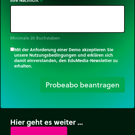
Ihre Nachricht
trip_origin
Minimale 20 Buchstaben
Mit der Anforderung einer Demo akzeptieren Sie
unsere Nutzungsbedingungen und erklären sich
damit einverstanden, den EduMedia-Newsletter zu
erhalten.
trip_origin
Probeabo beantragen
Hier geht es weiter ...