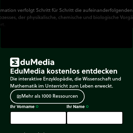
mation verfolgt Schritt für Schritt die aufeinanderfolgende
rozesses, der physikalische, chemische und biologische Vorg
rt.
EduMedia kostenlos entdecken
Die interaktive Enzyklopädie, die Wissenschaft und
Mathematik im Unterricht zum Leben erweckt.
M
e
h
r
a
l
s
1
0
0
0
R
e
s
s
o
u
r
c
e
n
source
Ihr Vorname
Ihr Name
trip_origin
trip_origin