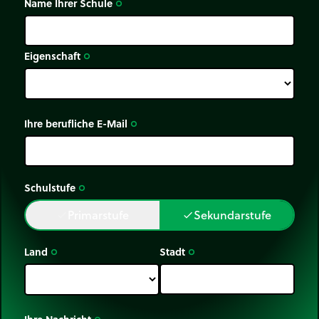
Name Ihrer Schule
trip_origin
Eigenschaft
trip_origin
Ihre berufliche E-Mail
trip_origin
Schulstufe
trip_origin
Primarstufe
Sekundarstufe
done
done
Land
Stadt
trip_origin
trip_origin