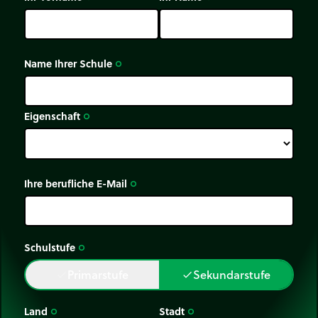
Name Ihrer Schule
trip_origin
Eigenschaft
trip_origin
Ihre berufliche E-Mail
trip_origin
Schulstufe
trip_origin
Primarstufe
Sekundarstufe
done
done
Land
Stadt
trip_origin
trip_origin