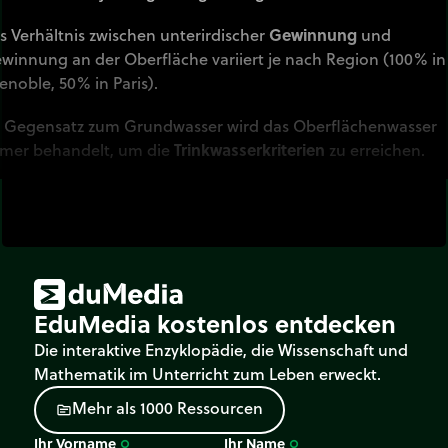
s Verhältnis zwischen unterirdischer
Gewinnung
und
winnung an der Oberfläche variiert je nach Region (100% in
enoble, 50% in Paris).
 Gegensatz zum Grundwasser wird das Oberflächenwasser
mer behandelt, um die
Trinkwasserkriterien
zu erreichen.
s Wasser wird anschließend in den
Reservoirs
gespeichert,
vor es an die Konsumenten verteilt wird.
EduMedia kostenlos entdecken
Die interaktive Enzyklopädie, die Wissenschaft und
Mathematik im Unterricht zum Leben erweckt.
M
e
h
r
a
l
s
1
0
0
0
R
e
s
s
o
u
r
c
e
n
source
Ihr Vorname
Ihr Name
trip_origin
trip_origin