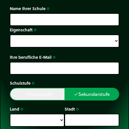
Name Ihrer Schule
trip_origin
Eigenschaft
trip_origin
Ihre berufliche E-Mail
trip_origin
Schulstufe
trip_origin
Primarstufe
Sekundarstufe
done
done
Land
Stadt
trip_origin
trip_origin