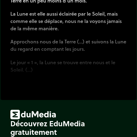
Terre en un peu moins d’un mois.
La Lune est elle aussi éclairée par le Soleil, mais
comme elle se déplace, nous ne la voyons jamais
de la même manière.
Approchons nous de la Terre (…) et suivons la Lune
du regard en comptant les jours.
Le jour « 1 », la Lune se trouve entre nous et le
Soleil. (…)
Nous ne la voyons pas !
C’est normal car elle nous montre son côté
sombre. Sa face éclairée est
de
l’autre côté
.
De plus, sur Terre, il fait jour. Le ciel est illuminé par
Découvrez EduMedia
le Soleil.
gratuitement
C’est la «
nouvelle Lune
». (…)