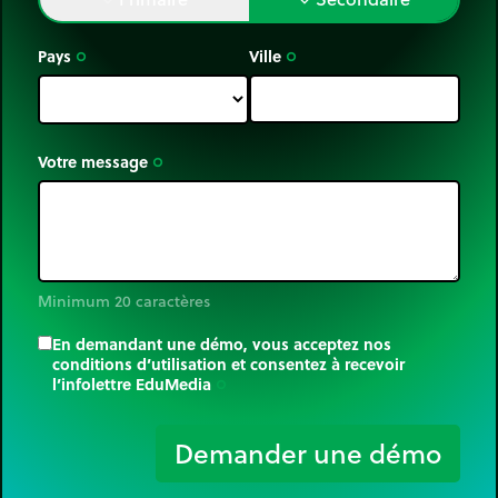
Pays
Ville
trip_origin
trip_origin
Votre message
trip_origin
Minimum 20 caractères
En demandant une démo, vous acceptez nos
conditions d’utilisation et consentez à recevoir
l’infolettre EduMedia
trip_origin
Demander une démo