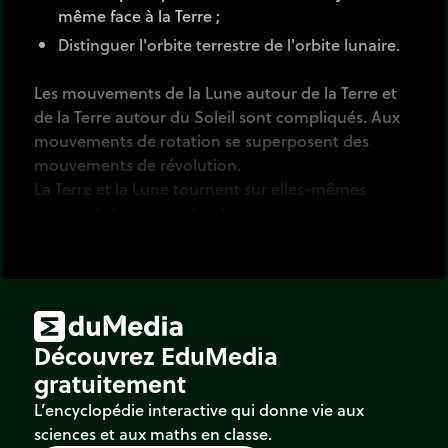
même face à la Terre ;
Distinguer l'orbite terrestre de l'orbite lunaire.
Les mouvements de la Lune autour de la Terre et
de la Terre autour du Soleil sont compliqués. Aux
mouvements de rotation se superposent des
mouvements de révolution.
La Terre et la Lune tournent sur elles-mêmes
autour de leur axe : c'est la rotation.
La Terre et la Lune tournent autour d'un second
objet : c'est la révolution.
La rotation de la Terre (24h) explique l'alternance
jour/nuit.
La révolution de la Terre autour du Soleil (365,25
Découvrez EduMedia
jours), associée à l'inclinaison de son axe de
gratuitement
rotation (non illustré ici), explique l'alternance des
saisons.
L’encyclopédie interactive qui donne vie aux
sciences et aux maths en classe.