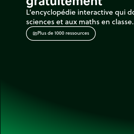
gratuitement
L’encyclopédie interactive qui d
sciences et aux maths en classe.
P
l
u
s
d
e
1
0
0
0
r
e
s
s
o
u
r
c
e
s
source