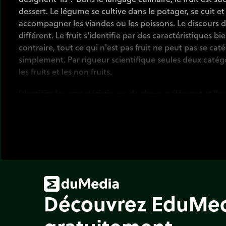
dessert. Le légume se cultive dans le potager, se cuit e
accompagner les viandes ou les poissons. Le discours d
différent. Le fruit s'identifie par des caractéristiques b
contraire, tout ce qui n'est pas fruit ne peut pas se caté
simplement. Par rigueur scientifique seules deux catégo
les fruits et les non fruits.
Identifier les caractéristiques de chaque élément et l'ass
lui correspond.
Découvrez EduMe