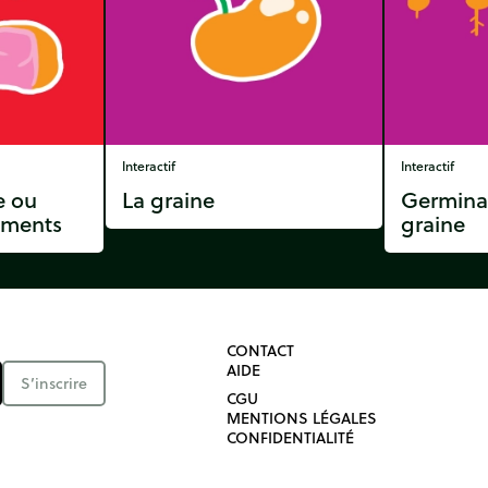
Interactif
Interactif
e ou
La graine
Germinat
liments
graine
CONTACT
AIDE
S’inscrire
CGU
MENTIONS LÉGALES
CONFIDENTIALITÉ