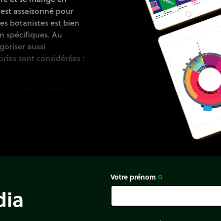
t est assaisonné pour
es botanistes est bien
ien spécifiques. Au
goriser aussi
ries sont considérées :
ocier à la corbeille qui
Votre prénom
trip_origin
dia