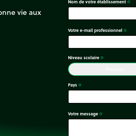
Nom de votre établissement
trip_origin
onne vie aux
Votre e-mail professionnel
trip_origin
Niveau scolaire
trip_origin
Primaire
done
Pays
trip_origin
Votre message
trip_origin