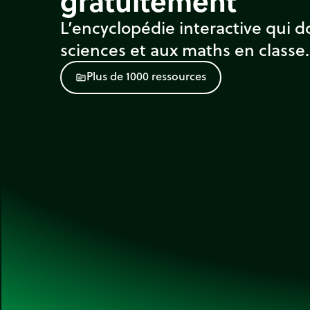
gratuitement
L’encyclopédie interactive qui d
sciences et aux maths en classe.
P
l
u
s
d
e
1
0
0
0
r
e
s
s
o
u
r
c
e
s
source