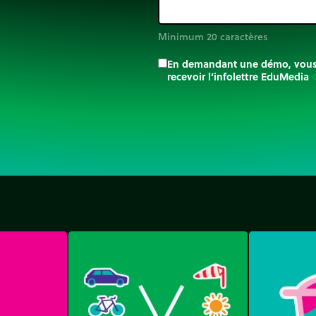
Minimum 20 caractères
En demandant une démo, vous a
recevoir l’infolettre EduMedia
trip_o