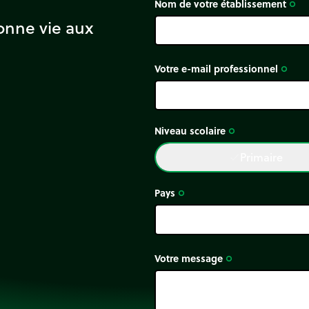
Nom de votre établissement
trip_origin
onne vie aux
Votre e-mail professionnel
trip_origin
Niveau scolaire
trip_origin
Primaire
done
Pays
trip_origin
Votre message
trip_origin