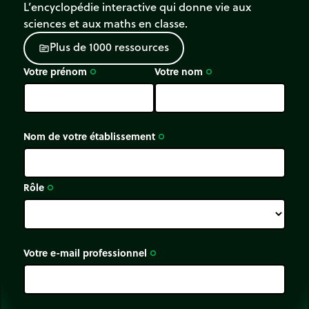
L’encyclopédie interactive qui donne vie aux
embranchement vers un autre dipôle.
sciences et aux maths en classe.
Deux dipôles sont en
parallèle
(ou en
P
l
u
s
d
e
1
0
0
0
r
e
s
s
o
u
r
c
e
s
dérivation
) si leurs deux paires de bornes sont
source
en commun.
Votre prénom
Votre nom
trip_origin
trip_origin
Nom de votre établissement
trip_origin
Rôle
trip_origin
Votre e-mail professionnel
trip_origin