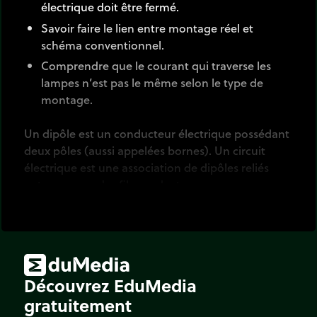
électrique doit être fermé.
Savoir faire le lien entre montage réel et
schéma conventionnel.
Comprendre que le courant qui traverse les
lampes n’est pas le même selon le type de
montage.
Un dipôle est un conducteur électrique possédant
deux pôles (aussi appelées bornes). Un circuit
électrique est une association de dipôles reliés
entre eux par des fils conducteurs.
Pour qu'un courant circule dans ce circuit, il faut
que l'un des dipôles soit une source (un
générateur) et que le circuit soit fermé.
Deux dipôles sont en
série
quand ils ont une et
Découvrez EduMedia
une seule borne en commun et qu'entre ces
gratuitement
bornes communes, il n'y a aucun