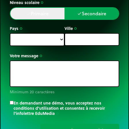
Niveau scolaire
trip_origin
Primaire
Secondaire
done
done
Pays
Ville
trip_origin
trip_origin
Votre message
trip_origin
Minimum 20 caractères
En demandant une démo, vous acceptez nos
conditions d’utilisation et consentez à recevoir
l’infolettre EduMedia
trip_origin