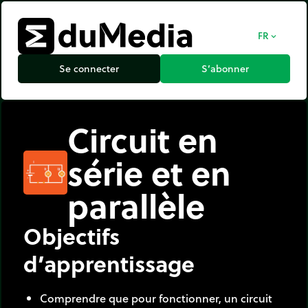
FR
expand_more
Se connecter
S’abonner
Circuit en
série et en
parallèle
Objectifs
d’apprentissage
Comprendre que pour fonctionner, un circuit