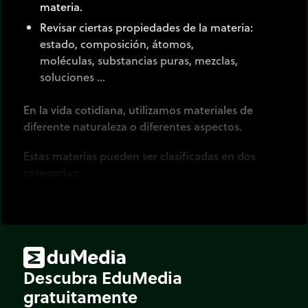
materia.
Revisar ciertas propiedades de la materia:
estado, composición, átomos,
moléculas, substancias puras, mezclas,
soluciones ...
En la vida cotidiana, utilizamos materiales de
diferente naturaleza o diferentes aspectos.
Estas materias pueden ser clasificadas en dos
categorías:
Las substancias puras: constituidas por un solo
elemento (un solo tipo de átomo o un solo tipo
de moléculas).
Las mezclas: constituidas de muchos
elementos.
Descubra EduMedia
En la categoría de mezclas, es posible
gratuitamente