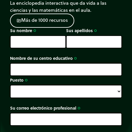
diferenciar una mezcla homogénea o mezcla
La enciclopedia interactiva que da vida a las
heterogénea.
ciencias y las matemáticas en el aula.
M
á
s
d
e
1
0
0
0
r
e
c
u
r
s
o
s
Desplazar
las viñetas en la categoría correcta.
source
Su nombre
Sus apellidos
trip_origin
trip_origin
Nombre de su centro educativo
trip_origin
Puesto
trip_origin
Su correo electrónico profesional
trip_origin