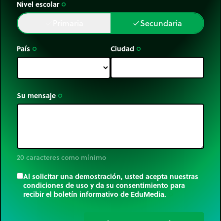
Nivel escolar
trip_origin
Primaria
Secundaria
done
done
País
Ciudad
trip_origin
trip_origin
Su mensaje
trip_origin
20 caracteres como mínimo
Al solicitar una demostración, usted acepta nuestras
condiciones de uso y da su consentimiento para
recibir el boletín informativo de EduMedia.
trip_origin