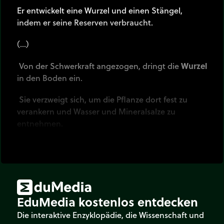
Er entwickelt eine Wurzel und einen Stängel,
indem er seine Reserven verbraucht.
(…)
Von der Schwerkraft angezogen, dringt die
Wurzel
in den Boden ein.
Sie verzweigt sich, um die Pflanze dort fest zu
verankern und Wasser und Mineralsalze zu
entnehmen.
Vom Licht angezogen, verlängert sich der Stamm
und entwickelt Blätter.
Durch Photosynthese stellen diese die Nährstoffe
her, die für das Wachstum der Pflanze unerlässlich
EduMedia kostenlos entdecken
sind.
Die interaktive Enzyklopädie, die Wissenschaft und
(…)