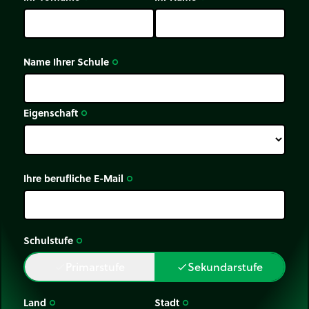
Name Ihrer Schule
trip_origin
Eigenschaft
trip_origin
Ihre berufliche E-Mail
trip_origin
Schulstufe
trip_origin
Primarstufe
Sekundarstufe
done
done
Land
Stadt
trip_origin
trip_origin