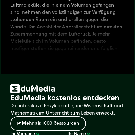
Luftmoleküle, die in einem Volumen gefangen
sind, nehmen den vollständigen zur Verfügung
stehenden Raum ein und prallen gegen die
Wände. Die Anzahl der Abpraller steht im direkten
Zusammenhang mit dem Luftdruck. Je mehr
Moleküle sich im Volumen befinden, desto
häufiger stoßen sie gegeneinander und folglich
gegen die Wände. Der Luftdruck steigt folglich mit
steigender Anzahl von Molekülen.
EduMedia kostenlos entdecken
Die interaktive Enzyklopädie, die Wissenschaft und
Mathematik im Unterricht zum Leben erweckt.
M
e
h
r
a
l
s
1
0
0
0
R
e
s
s
o
u
r
c
e
n
source
Ihr Vorname
Ihr Name
trip_origin
trip_origin