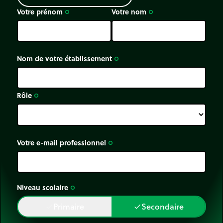
Votre prénom
Votre nom
trip_origin
trip_origin
Nom de votre établissement
trip_origin
Rôle
trip_origin
Votre e-mail professionnel
trip_origin
Niveau scolaire
trip_origin
Primaire
Secondaire
done
done