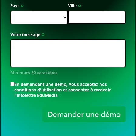
Pays
Ville
trip_origin
trip_origin
Votre message
trip_origin
Minimum 20 caractères
En demandant une démo, vous acceptez nos
conditions d’utilisation et consentez à recevoir
l’infolettre EduMedia
trip_origin
Demander une démo