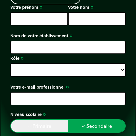
Votre prénom
Votre nom
trip_origin
trip_origin
Nom de votre établissement
trip_origin
Rôle
trip_origin
Votre e-mail professionnel
trip_origin
Niveau scolaire
trip_origin
Primaire
Secondaire
done
done