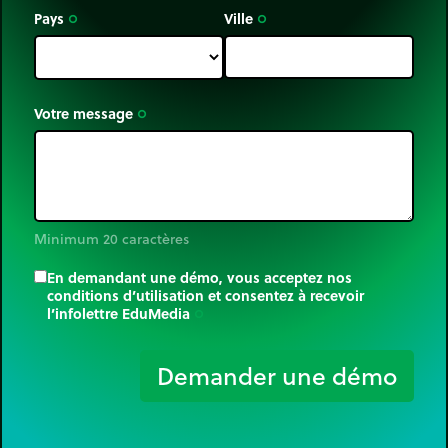
Pays
Ville
trip_origin
trip_origin
Votre message
trip_origin
Minimum 20 caractères
En demandant une démo, vous acceptez nos
conditions d’utilisation et consentez à recevoir
l’infolettre EduMedia
trip_origin
Demander une démo