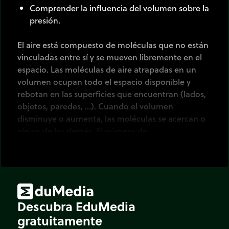
Comprender la influencia del volumen sobre la
presión.
El aire está compuesto de moléculas que no están
vinculadas entre sí y se mueven libremente en el
espacio. Las moléculas de aire atrapadas en un
volumen ocupan todo el espacio disponible y
rebotan en las superficies que encuentran (lados,
objetos, paredes, ...). Cuando el volumen
disminuye o aumenta, las moléculas se acercan o
alejan de las demás. El número de
colisiones/rebotes está directamente relacionado
con el concepto de presión.
Dos experimentos con una o dos jeringas
permiten introducir el concepto de presión y la
relación entre presión y volumen.
Descubra EduMedia
gratuitamente