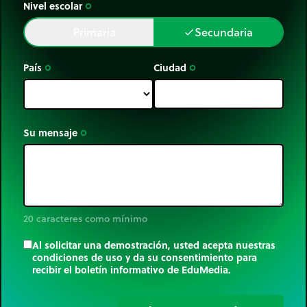
Nivel escolar
trip_origin
Primaria
Secundaria
done
done
País
Ciudad
trip_origin
trip_origin
Su mensaje
trip_origin
20 caracteres como mínimo
Al solicitar una demostración, usted acepta nuestras
condiciones de uso y da su consentimiento para
recibir el boletín informativo de EduMedia.
trip_origin