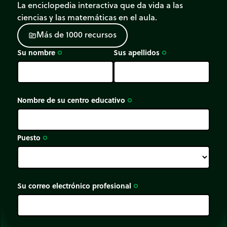
La enciclopedia interactiva que da vida a las
ciencias y las matemáticas en el aula.
M
á
s
d
e
1
0
0
0
r
e
c
u
r
s
o
s
source
Su nombre
Sus apellidos
trip_origin
trip_origin
Nombre de su centro educativo
trip_origin
Puesto
trip_origin
Su correo electrónico profesional
trip_origin