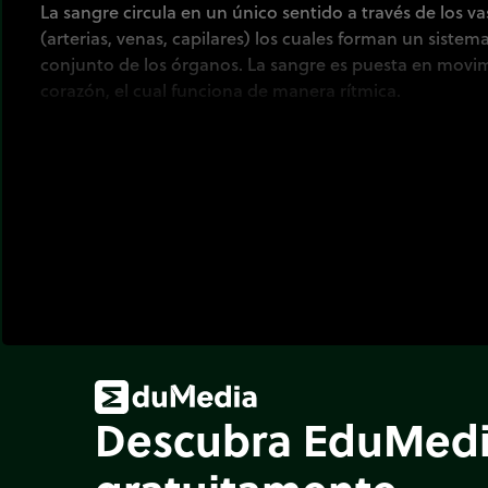
La sangre circula en un único sentido a través de los v
(arterias, venas, capilares) los cuales forman un sistema
conjunto de los órganos. La sangre es puesta en movi
corazón, el cual funciona de manera rítmica.
Descubra EduMed