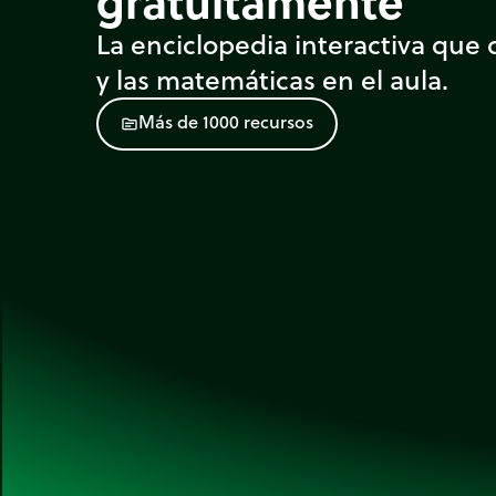
gratuitamente
La enciclopedia interactiva que d
y las matemáticas en el aula.
M
á
s
d
e
1
0
0
0
r
e
c
u
r
s
o
s
source