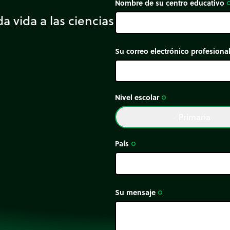
Nombre de su centro educativo
trip_or
a vida a las ciencias
Su correo electrónico profesiona
Nivel escolar
trip_origin
Primaria
done
País
trip_origin
Su mensaje
trip_origin