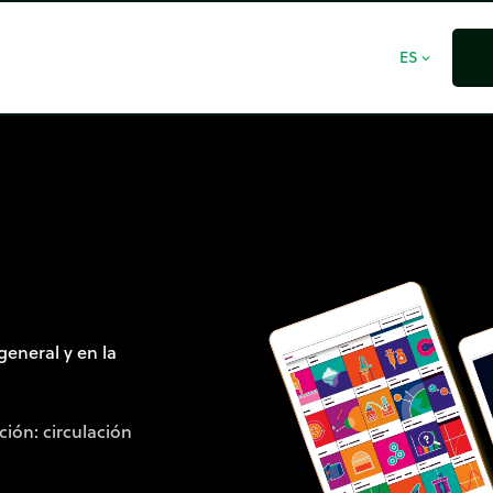
ES
expand_more
 general y en la
ción: circulación