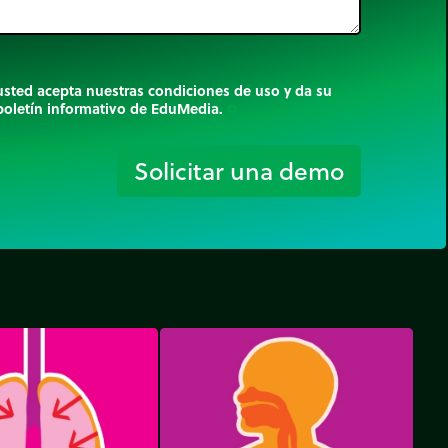
 usted acepta nuestras condiciones de uso y da su
 boletín informativo de EduMedia.
trip_origin
Solicitar una demo