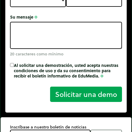
Su mensaje
trip_origin
20 caracteres como mínimo
Al solicitar una demostración, usted acepta nuestras
condiciones de uso y da su consentimiento para
recibir el boletín informativo de EduMedia.
trip_origin
Solicitar una demo
Inscríbase a nuestro boletín de noticias