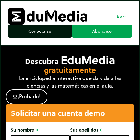
ES
expand_more
Conectarse
Abonarse
EduMedia
Descubra
gratuitamente
La enciclopedia interactiva que da vida a las
ciencias y las matemáticas en el aula.
¡
P
r
o
b
a
r
l
o
!
drafts
Solicitar una cuenta demo
Su nombre
Sus apellidos
trip_origin
trip_origin