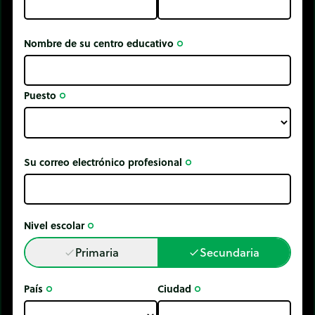
Nombre de su centro educativo
trip_origin
Puesto
trip_origin
Su correo electrónico profesional
trip_origin
Nivel escolar
trip_origin
Primaria
Secundaria
done
done
País
Ciudad
trip_origin
trip_origin