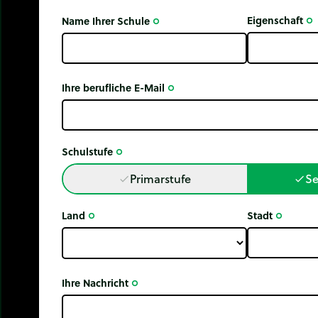
Eigenschaft
Name Ihrer Schule
trip_origin
trip_origin
Ihre berufliche E-Mail
trip_origin
Schulstufe
trip_origin
Primarstufe
Se
done
done
Land
Stadt
trip_origin
trip_origin
Ihre Nachricht
trip_origin