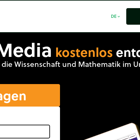
DE
expand_more
Media
kostenlos
ent
e, die Wissenschaft und Mathematik im U
agen