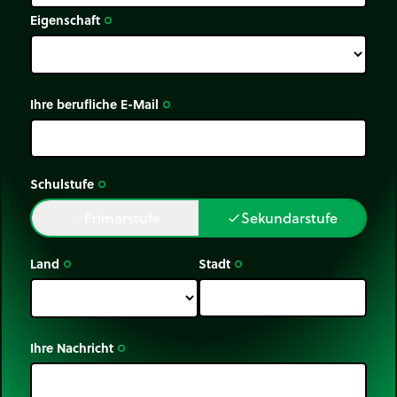
Eigenschaft
trip_origin
Ihre berufliche E-Mail
trip_origin
Schulstufe
trip_origin
Primarstufe
Sekundarstufe
done
done
Land
Stadt
trip_origin
trip_origin
Ihre Nachricht
trip_origin