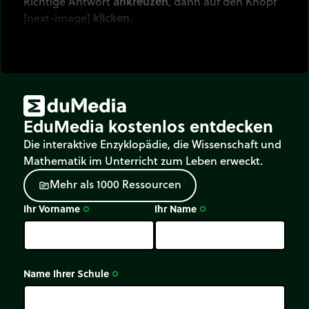
Richtige Antwort
ankreuzen
, dann auf den Knopf
[next-image]
klicken
.
EduMedia kostenlos entdecken
Die interaktive Enzyklopädie, die Wissenschaft und
Mathematik im Unterricht zum Leben erweckt.
M
e
h
r
a
l
s
1
0
0
0
R
e
s
s
o
u
r
c
e
n
source
Ihr Vorname
Ihr Name
trip_origin
trip_origin
Name Ihrer Schule
trip_origin