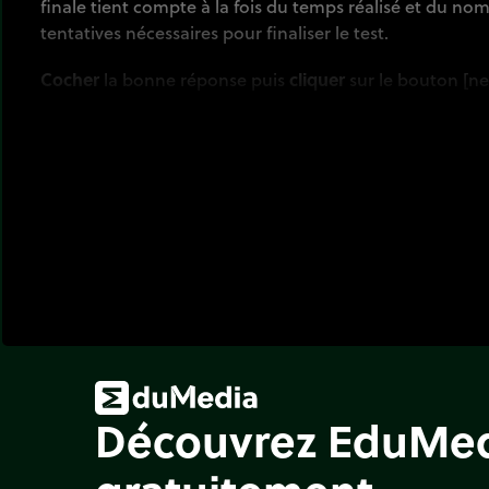
finale tient compte à la fois du temps réalisé et du no
tentatives nécessaires pour finaliser le test.
Cocher
la bonne réponse puis
cliquer
sur le bouton [n
Découvrez EduMe