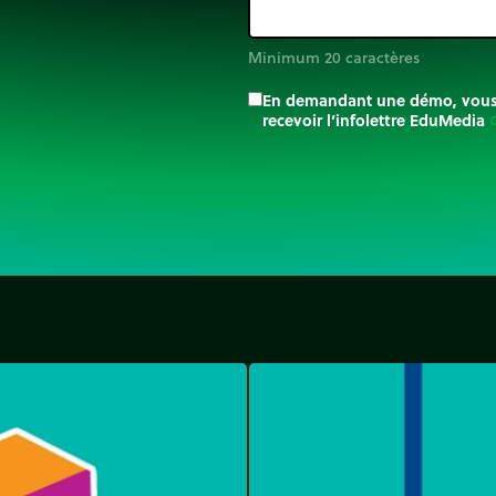
Minimum 20 caractères
En demandant une démo, vous a
recevoir l’infolettre EduMedia
trip_o