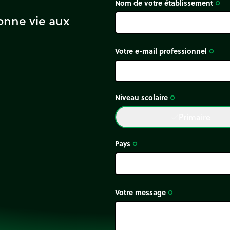
Nom de votre établissement
trip_origin
onne vie aux
Votre e-mail professionnel
trip_origin
Niveau scolaire
trip_origin
Primaire
done
Pays
trip_origin
Votre message
trip_origin