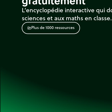
gratuitement
L’encyclopédie interactive qui d
sciences et aux maths en classe.
P
l
u
s
d
e
1
0
0
0
r
e
s
s
o
u
r
c
e
s
source