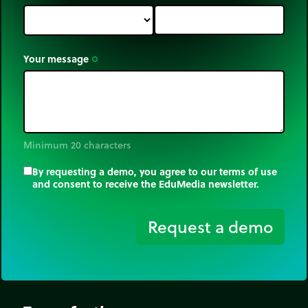
Your message
trip_origin
Minimum 20 characters
By requesting a demo, you agree to our terms of use
and consent to receive the EduMedia newsletter.
trip_origin
Request a demo