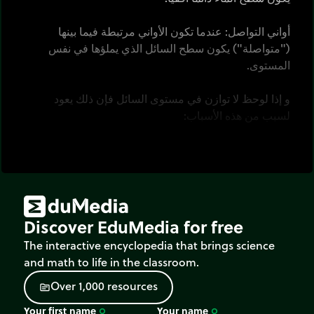
أواني التواصل: عندما تكون الأواني مرتبطة فيما بينها
("متواصلة") يكون سطح السائل الذي يملؤها في نفس
المستوى.
و إذا لوحظ لا توازن في مستوى السائل فإن ذلك يعود
لسبب من هذه الأسباب:
تكون الأواني غير متصلة يبعضها أو يوجد حاجز (صنبور)
يمنع السائل من الدوران.
لا يكون الضغط متساو في كل إناء (يحدث عندما يكون
أحد الأواني مسدودا).
Discover EduMedia for free
The interactive encyclopedia that brings science
and math to life in the classroom.
أنقر
على القنينة أو على الصنبور لتشغيلهما.
O
v
e
r
1
,
0
0
0
r
e
s
o
u
r
c
e
s
source
أنقر
على المزواة ثم
اُسحبها
.
Your first name
Your name
trip_origin
trip_origin