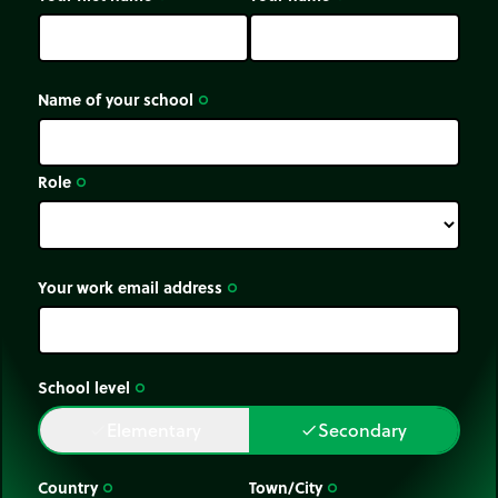
Name of your school
trip_origin
Role
trip_origin
Your work email address
trip_origin
School level
trip_origin
Elementary
Secondary
done
done
Country
Town/City
trip_origin
trip_origin