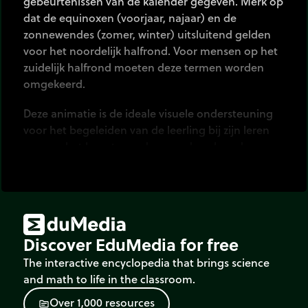
gebeurtenissen van de kalender gegeven. Merk op
dat de equinoxen (voorjaar, najaar) en de
zonnewendes (zomer, winter) uitsluitend gelden
voor het noordelijk halfrond. Voor mensen op het
zuidelijk halfrond moeten deze termen worden
omgekeerd.
Deze animatie is de ideale visuele ondersteuning
voor het begeleiden van de leerling bij zijn leren
en voor het beantwoorden van de volgende
typische kwesties:
Welke dag is het? Wat is de datum van
vandaag?
Hoeveel maanden zitten er in een jaar?
Discover EduMedia for free
Welke datum is het morgen? Wat voor dag was
The interactive encyclopedia that brings science
het gisteren? Gisteren was dinsdag, welke dag
and math to life in the classroom.
is het morgen?
O
v
e
r
1
,
0
0
0
r
e
s
o
u
r
c
e
s
Hoeveel weken zijn er in maart? Hoeveel
source