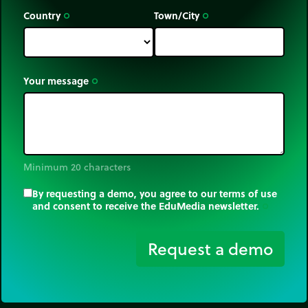
Country
Town/City
trip_origin
trip_origin
Your message
trip_origin
Minimum 20 characters
By requesting a demo, you agree to our terms of use
and consent to receive the EduMedia newsletter.
trip_origin
Request a demo