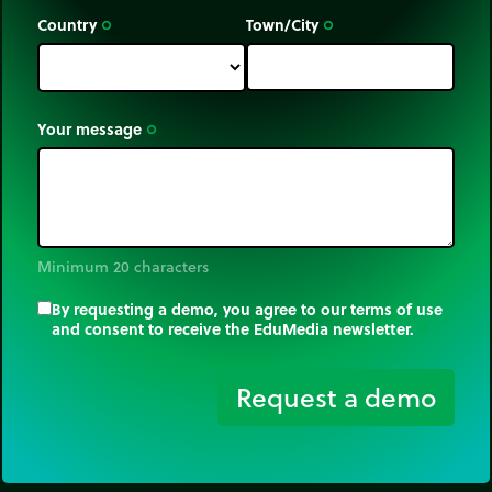
Country
Town/City
trip_origin
trip_origin
Your message
trip_origin
Minimum 20 characters
By requesting a demo, you agree to our terms of use
and consent to receive the EduMedia newsletter.
trip_origin
Request a demo