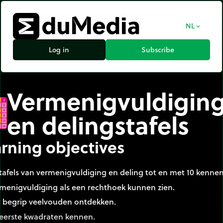
NL
expand_more
Log in
Subscribe
Vermenigvuldiging
en delingstafels
rning objectives
tafels van vermenigvuldiging en deling tot en met 10 kennen
menigvuldiging als een rechthoek kunnen zien.
 begrip veelvouden ontdekken.
eerste kwadraten kennen.