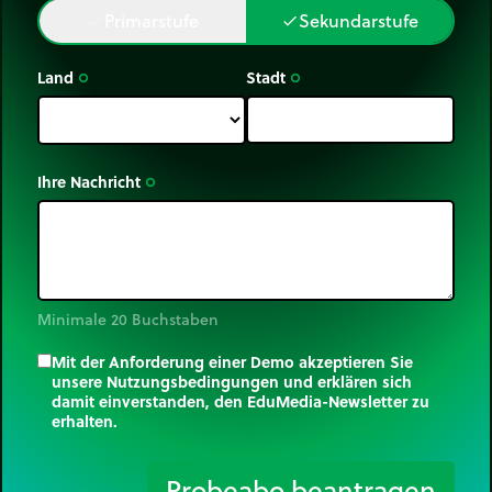
Primarstufe
Sekundarstufe
done
done
Land
Stadt
trip_origin
trip_origin
Ihre Nachricht
trip_origin
Minimale 20 Buchstaben
Mit der Anforderung einer Demo akzeptieren Sie
unsere Nutzungsbedingungen und erklären sich
damit einverstanden, den EduMedia-Newsletter zu
erhalten.
trip_origin
Probeabo beantragen