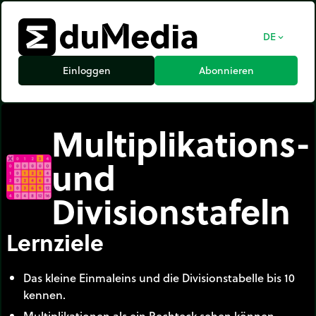
DE
expand_more
Einloggen
Abonnieren
Multiplikations-
und
Divisionstafeln
Lernziele
Das kleine Einmaleins und die Divisionstabelle bis 10
kennen.
Multiplikationen als ein Rechteck sehen können.