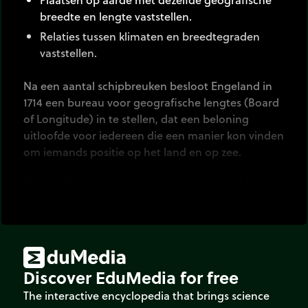
breedte en lengte vaststellen.
Relaties tussen klimaten en breedtegraden
vaststellen.
Na een aantal schipbreuken besloot Engeland in
1714 een bureau voor geografische lengtes (Board
of Longitude) in te stellen, dat een beloning
uitloofde voor iedereen die een manier kon vinden
om iemands positie op het land en op zee.
Het probleem is zeer complex, en stuurlui bleven
sextanten en andere hoekmeters gebruiken om
hun plaats op zee te bepalen. De draadloze
telegrafie aan het eind van de negentiende eeuw,
en, meer recentelijk, gps met zijn verwerking van
satellietgegevens, brachten een nauwkeurige
Discover EduMedia for free
oplossing voor dit probleem.
The interactive encyclopedia that brings science