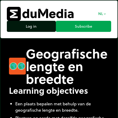
NL
expand_more
Log in
Subscribe
Geografische
lengte en
breedte
Learning objectives
Een plaats bepalen met behulp van de
geografische lengte en breedte.
Plaatsen op aarde met dezelfde geografische