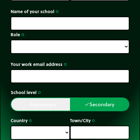
Name of your school
trip_origin
Role
trip_origin
Your work email address
trip_origin
School level
trip_origin
Elementary
Secondary
done
done
Country
Town/City
trip_origin
trip_origin