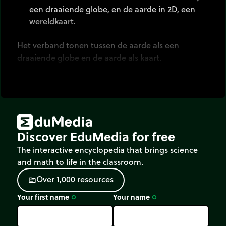
een draaiende globe, en de aarde in 2D, een
wereldkaart.
Het verband tonen tussen de aarde als een
draaiende globe en de aarde als kaart.
Discover EduMedia for free
The interactive encyclopedia that brings science
and math to life in the classroom.
O
v
e
r
1
,
0
0
0
r
e
s
o
u
r
c
e
s
source
Your first name
Your name
trip_origin
trip_origin