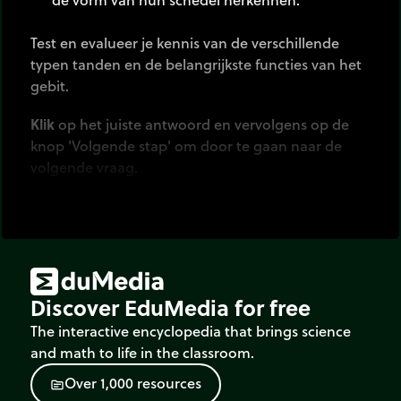
Test en evalueer je kennis van de verschillende
typen tanden en de belangrijkste functies van het
gebit.
Klik
op het juiste antwoord en vervolgens op de
knop 'Volgende stap' om door te gaan naar de
volgende vraag.
Discover EduMedia for free
The interactive encyclopedia that brings science
and math to life in the classroom.
O
v
e
r
1
,
0
0
0
r
e
s
o
u
r
c
e
s
source