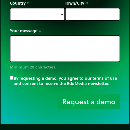
Country
Town/City
trip_origin
trip_origin
Your message
trip_origin
Minimum 20 characters
By requesting a demo, you agree to our terms of use
and consent to receive the EduMedia newsletter.
trip_origin
Request a demo