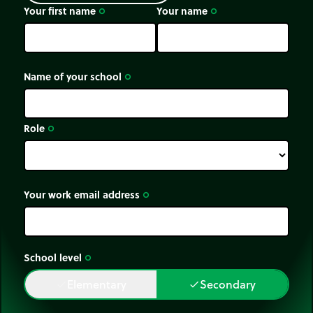
Your first name
Your name
trip_origin
trip_origin
Name of your school
trip_origin
Role
trip_origin
Your work email address
trip_origin
School level
trip_origin
Elementary
Secondary
done
done