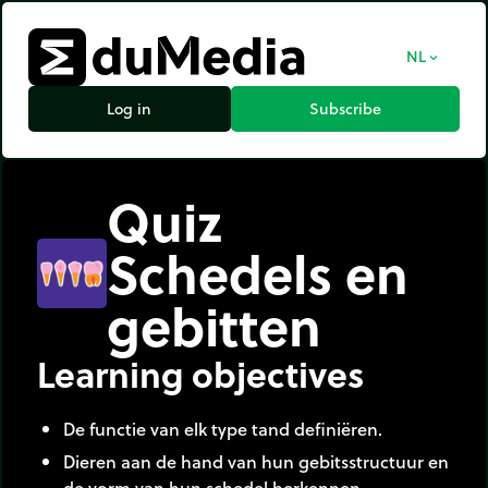
NL
expand_more
Log in
Subscribe
Quiz
Schedels en
gebitten
Learning objectives
De functie van elk type tand definiëren.
Dieren aan de hand van hun gebitsstructuur en
de vorm van hun schedel herkennen.