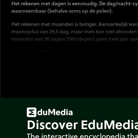
Het rekenen met dagen is eenvoudig. De dag/nacht-cyc
waarneembaar (behalve soms op de polen).
Het rekenen met maanden is lastiger. Aanvankelijk we
maancyclus van 29,5 dag, maar men kon niet afronden
maanden van 30 dagen (360 dagen) geen heel jaar ople
De hele moeilijkheid komt voort uit het feit dat een ja
dagen is. De aarde draait in 365,2425 dagen om de zon wa
365 dagen + 1/4 dag (365,25). Als de kwart dag wordt v
het verschil in tijd de maand januari op den duur tot i
800 jaar).
In 46 v.Chr. werd op gezag van Julius Ceasar het schrikk
kalender wordt daarom ook wel de juliaanse kalender 
deze opnieuw herzien door paus Gregorius XIII.
Discover EduMedia
The interactive encyclopedia tha