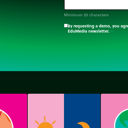
Minimum 20 characters
By requesting a demo, you agre
EduMedia newsletter.
trip_origin