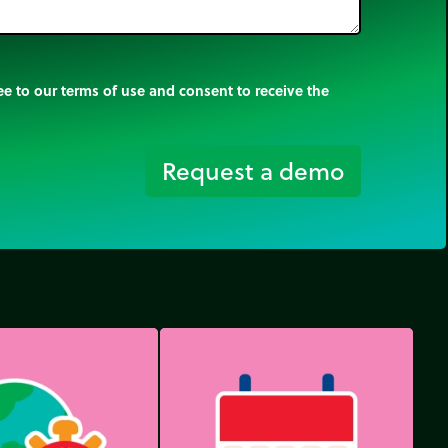
e to our terms of use and consent to receive the
Request a demo