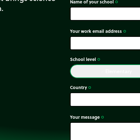
Name of your school
trip_origin
m.
Your work email address
trip_origin
School level
trip_origin
Elementary
done
Country
trip_origin
Your message
trip_origin