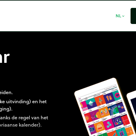
NL
expand_more
ar
eiden.
ke uitvinding) en het
ging).
danks de regel van het
oriaanse kalender).