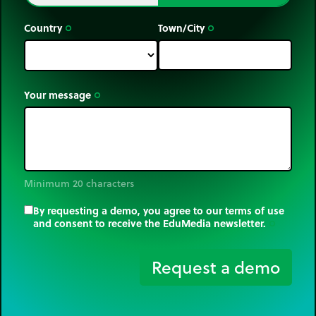
Country
Town/City
trip_origin
trip_origin
Your message
trip_origin
Minimum 20 characters
By requesting a demo, you agree to our terms of use
and consent to receive the EduMedia newsletter.
trip_origin
Request a demo