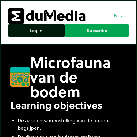
NL
expand_more
Log in
Subscribe
Microfauna
van de
bodem
Learning objectives
De aard en samenstelling van de bodem
begrijpen.
De diversiteit van bodemmicrofauna