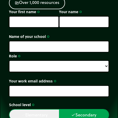
O
v
e
r
1
,
0
0
0
r
e
s
o
u
r
c
e
s
source
Your first name
Your name
trip_origin
trip_origin
Name of your school
trip_origin
Role
trip_origin
Your work email address
trip_origin
School level
trip_origin
Elementary
Secondary
done
done