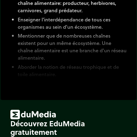
chaîne alimentaire: producteur, herbivores,
carnivores, grand prédateur.
Enseigner l'interdépendance de tous ces
organismes au sein d'un écosystème.
Mentionner que de nombreuses chaînes
existent pour un même écosystème. Une
chaîne alimentaire est une branche d'un réseau
alimentaire.
Aborder la notion de réseau trophique et de
toile alimentaire.
Aborder la notion de prédateur/proie.
Une chaîne alimentaire est une suite organisée
d'êtres vivants liés par une relation alimentaire.
L'animal prélève l'énergie nécessaire à sa survie
dans sa nourriture.
Découvrez EduMedia
gratuitement
À la base de cette chaîne se trouve les