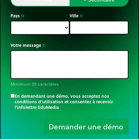
Pays
Ville
trip_origin
trip_origin
Votre message
trip_origin
Minimum 20 caractères
En demandant une démo, vous acceptez nos
conditions d’utilisation et consentez à recevoir
l’infolettre EduMedia
trip_origin
Demander une démo