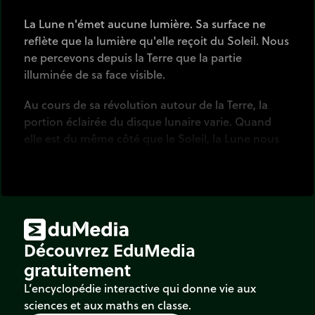
La Lune n'émet aucune lumière. Sa surface ne
reflète que la lumière qu'elle reçoit du Soleil. Nous
ne percevons depuis la Terre que la partie
illuminée de sa face visible.
Au cours de sa révolution autour de la Terre, la
portion éclairée du disque lunaire varie. Quand
elle est du même côté que le Soleil, la Lune nous
présente sa face obscure : c’est la Nouvelle Lune.
Quand elle est à l’opposé du Soleil, son disque
apparaît entièrement éclairé : c’est la Pleine Lune.
Vingt-neuf jours s’écoulent entre deux Nouvelles
Lunes : c’est le mois lunaire ou lunaison.
Découvrez EduMedia
gratuitement
L’encyclopédie interactive qui donne vie aux
sciences et aux maths en classe.