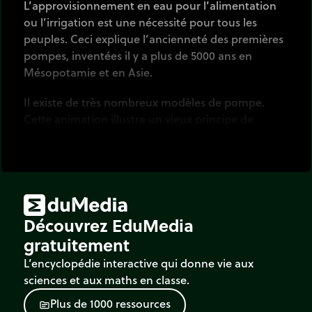
L’approvisionnement en eau pour l’alimentation
ou l’irrigation est une nécessité pour tous les
peuples. Ceci explique l’ancienneté des premières
pompes, inventées il y a plus de 5000 ans en
Mésopotamie et en Asie.
Il existe de très nombreux modèles de pompe.
Cette animation illustre un vieux principe de
pompe à main. Le grec Ctésibios (Ctesibius) est
l'inventeur des premières machines hydrauliques
e
(III
siècle av. J.-C.).
Un système de clapets articulés permet de créer
une dépression dans un compartiment et/ou une
Découvrez EduMedia
surpression dans un autre.
gratuitement
Pour augmenter le débit, le mouvement de va-et-
L’encyclopédie interactive qui donne vie aux
vient peut être assuré par un moteur.
sciences et aux maths en classe.
P
l
u
s
d
e
1
0
0
0
r
e
s
s
o
u
r
c
e
s
source