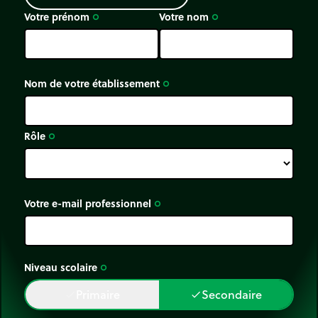
Votre prénom
Votre nom
trip_origin
trip_origin
Nom de votre établissement
trip_origin
Rôle
trip_origin
Votre e-mail professionnel
trip_origin
Niveau scolaire
trip_origin
Primaire
Secondaire
done
done