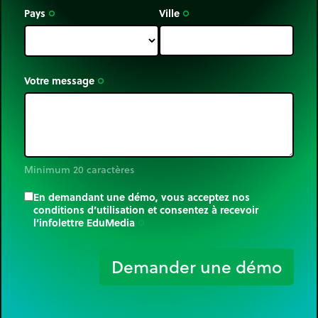
Pays
Ville
trip_origin
trip_origin
Votre message
trip_origin
Minimum 20 caractères
En demandant une démo, vous acceptez nos
conditions d’utilisation et consentez à recevoir
l’infolettre EduMedia
trip_origin
Demander une démo