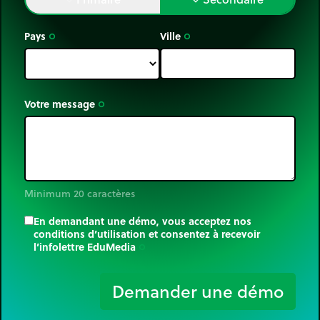
Pays
Ville
trip_origin
trip_origin
Votre message
trip_origin
Minimum 20 caractères
En demandant une démo, vous acceptez nos
conditions d’utilisation et consentez à recevoir
l’infolettre EduMedia
trip_origin
Demander une démo