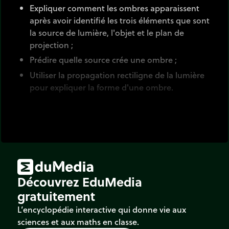
Expliquer comment les ombres apparaissent
après avoir identifié les trois éléments que sont
la source de lumière, l'objet et le plan de
projection ;
Prédire quelle source crée une ombre ;
Utiliser la propagation rectiligne de la lumière
pour expliquer la forme d'une ombre.
Une animation pour faire le jour et la nuit !
Ce photomontage permet d'allumer ou d'éteindre
différentes sources de lumière. On distingue les
sources primaires (soleil, étoile, filament des
lampadaires) et les sources secondaires (lune,
Découvrez EduMedia
objets).
gratuitement
On illustrera aussi que les ombres n'apparaissent
L’encyclopédie interactive qui donne vie aux
que par contraste avec la luminosité
sciences et aux maths en classe.