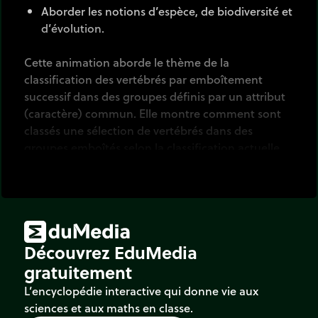
Aborder les notions d’espèce, de biodiversité et
d’évolution.
Cette animation aborde le thème de la
classification des vertébrés par emboîtement
successif dans des groupes définis par un attribut
(caractère) commun. Elle montre comment sont
classés une sélection de vertébrés dans des
groupes emboîtés selon la classification actuelle
du vivant. La classification utilisée dans cette
animation est néanmoins simplifiée.
Découvrez EduMedia
gratuitement
L’encyclopédie interactive qui donne vie aux
sciences et aux maths en classe.