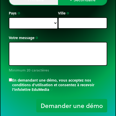
Pays
Ville
trip_origin
trip_origin
Votre message
trip_origin
Minimum 20 caractères
En demandant une démo, vous acceptez nos
conditions d’utilisation et consentez à recevoir
l’infolettre EduMedia
trip_origin
Demander une démo