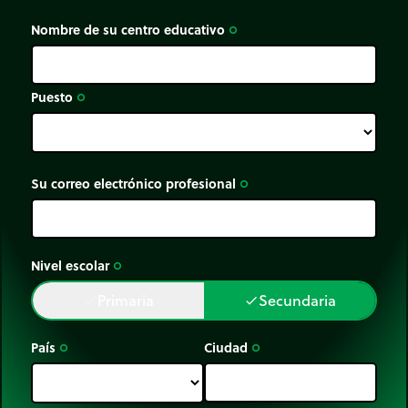
Nombre de su centro educativo
trip_origin
Puesto
trip_origin
Su correo electrónico profesional
trip_origin
Nivel escolar
trip_origin
Primaria
Secundaria
done
done
País
Ciudad
trip_origin
trip_origin