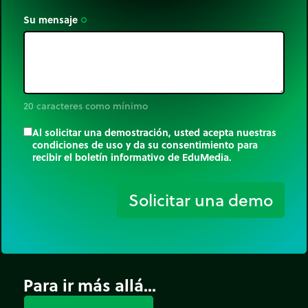
Su mensaje
trip_origin
20 caracteres como mínimo
Al solicitar una demostración, usted acepta nuestras
condiciones de uso y da su consentimiento para
recibir el boletín informativo de EduMedia.
trip_origin
Solicitar una demo
Para ir más allá...