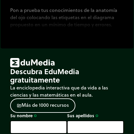
Pon a prueba tus conocimientos de la anatomía
del ojo colocando las etiquetas en el diagrama
propuesto en un mínimo de tiempo y errores.
Descubra EduMedia
gratuitamente
La enciclopedia interactiva que da vida a las
ciencias y las matemáticas en el aula.
M
á
s
d
e
1
0
0
0
r
e
c
u
r
s
o
s
source
Su nombre
Sus apellidos
trip_origin
trip_origin