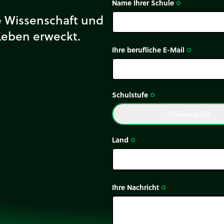
Name Ihrer Schule
eingeführt werden.
trip_origin
ie Wissenschaft und
Leben erweckt.
Ihre berufliche E-Mail
trip_origin
Schulstufe
trip_origin
Primarstufe
done
Land
trip_origin
Ihre Nachricht
trip_origin