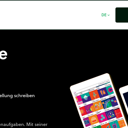
DE
expand_more
e
ellung schreiben
enaufgaben. Mit seiner