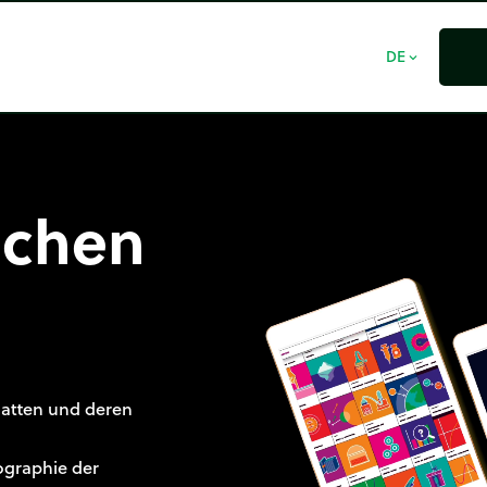
DE
expand_more
schen
latten und deren
ographie der