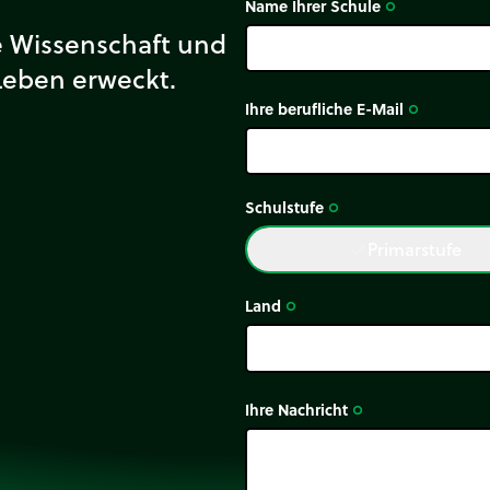
Name Ihrer Schule
trip_origin
ie Wissenschaft und
Leben erweckt.
Ihre berufliche E-Mail
trip_origin
Schulstufe
trip_origin
Primarstufe
done
Land
trip_origin
Ihre Nachricht
trip_origin