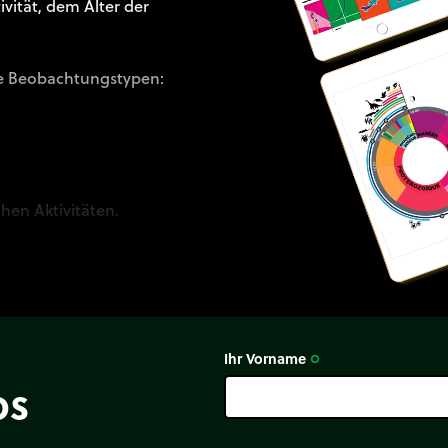
vität, dem Alter der
ene Beobachtungstypen:
hen Aktivitäten.
Ihr Vorname
trip_origin
os