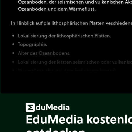
Ozeanböden, der seismischen und vulkanischen Akti
Ozeanböden und dem Wärmefluss.
In Hinblick auf die lithosphärischen Platten veschied
Lokalisierung der lithosphärischen Platten.
Topographie.
Alter des Ozeanbodens.
Lokalisierung der letzten seismischen oder vulkanisc
Wärmefluss, der aus dem Erdinneren kommt.
EduMedia kostenl