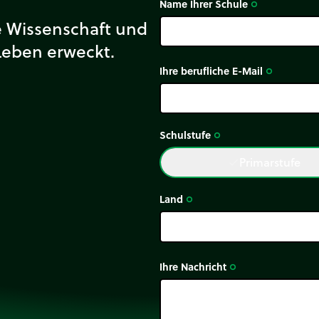
Name Ihrer Schule
trip_origin
ie Wissenschaft und
Leben erweckt.
Ihre berufliche E-Mail
trip_origin
Schulstufe
trip_origin
Primarstufe
done
Land
trip_origin
Ihre Nachricht
trip_origin