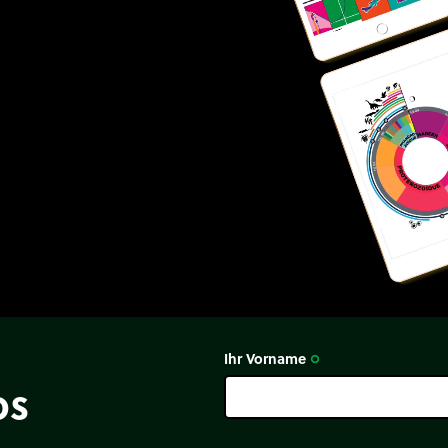
Ihr Vorname
trip_origin
os