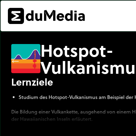
Hotspot-
Vulkanismu
Lernziele
Studium des Hotspot-Vulkanismus am Beispiel der H
Die Bildung einer Vulkankette, ausgehend von einem H
der Hawaiianischen Inseln erläutert.