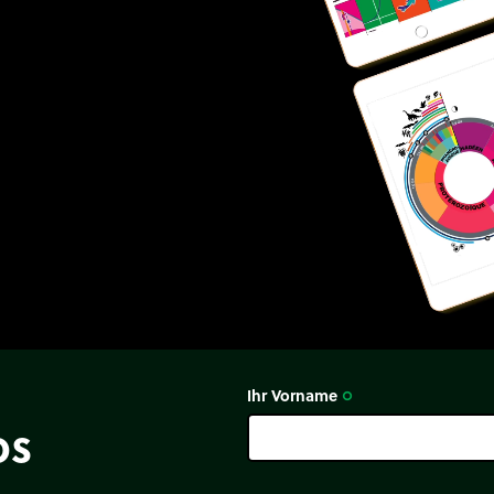
Ihr Vorname
trip_origin
os