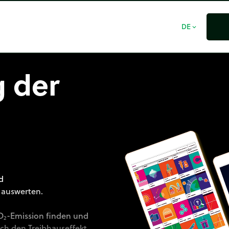
DE
expand_more
 der
d
 auswerten.
CO₂-Emission finden und
ch den Treibhauseffekt