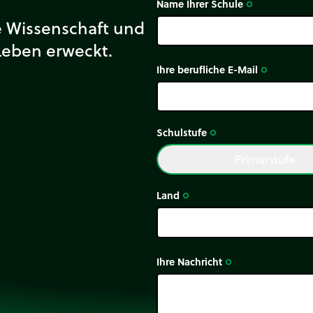
Name Ihrer Schule
trip_origin
ie Wissenschaft und
Leben erweckt.
Ihre berufliche E-Mail
trip_origin
Schulstufe
trip_origin
Primarstufe
done
Land
trip_origin
Ihre Nachricht
trip_origin