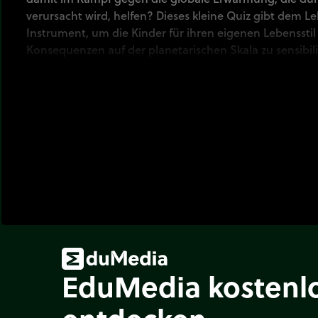
verursacht wird, helfen? Dieses kleine Quiz gibt dem L
Instrument, um die Kinder für ihren eigenen Lebenssti
Konsequenzen auf der planetarischen Skala zu sensibili
EduMedia kostenl