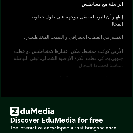
الرابطة مع مغناطيس.
إظهار أن البوصلة تبقى موجهة على طول خطوط
المجال.
التمييز بين القطب الجغرافي و القطب المغناطيسي.
الأرض كوكب ممغنط. يمكن اعتبارها كمغناطيس ذو قطب
جنوبي يحاكي قطب الكرة الأرضية الشمالي. تبقى البوصلة
مماسة لخطوط المجال.
قم بتحريك
مؤشر الفأرة عبر الشاشة.
Discover EduMedia for free
The interactive encyclopedia that brings science