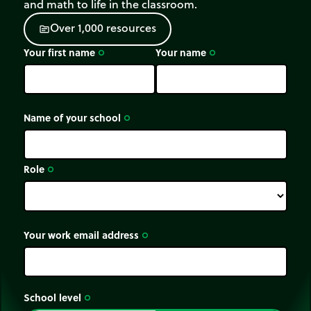
and math to life in the classroom.
O
v
e
r
1
,
0
0
0
r
e
s
o
u
r
c
e
s
source
Your first name
Your name
trip_origin
trip_origin
Name of your school
trip_origin
Role
trip_origin
Your work email address
trip_origin
School level
trip_origin