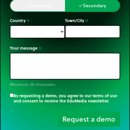
Elementary
Secondary
done
done
Country
Town/City
trip_origin
trip_origin
Your message
trip_origin
Minimum 20 characters
By requesting a demo, you agree to our terms of use
and consent to receive the EduMedia newsletter.
trip_origin
Request a demo