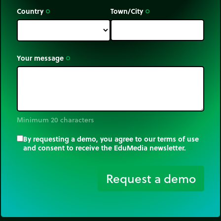
Country
Town/City
trip_origin
trip_origin
Your message
trip_origin
Minimum 20 characters
By requesting a demo, you agree to our terms of use
and consent to receive the EduMedia newsletter.
trip_origin
Request a demo