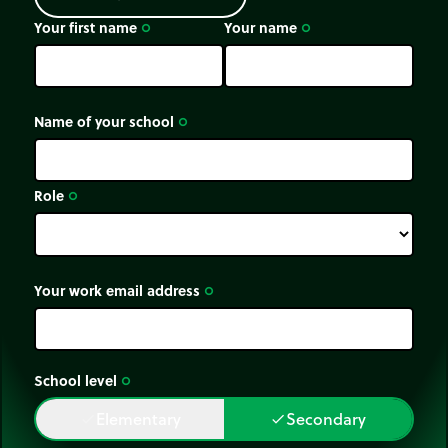
Your first name
Your name
trip_origin
trip_origin
Name of your school
trip_origin
Role
trip_origin
Your work email address
trip_origin
School level
trip_origin
Elementary
Secondary
done
done