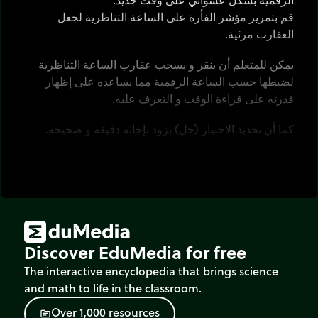
قم بتمرير مؤشر الفأرة على الساعة التناظرية لجعل
العقارب مرئية.
يمكن للمتعلم أن ينقر و يسحب عقارب الساعة التناظرية
لضبطها حسب الساعة الرقمية مما يساعده على إظهار
قدرته على قراءة الوقت و التعرف عليه.
كما أن تحديد الاختيار (حل) يزود بإجابة دقيقة و صحيحة.
اُنقر
على زر(رجوع) [rewind] لتحديد وقت جديد.
قم بتمرير
مؤشر الفأرة فوق الساعة لجعل العقارب مرئية،
ثم
أدر
العقارب لضبط الوقت كما هو معطى من قبل
الساعة الرقمية.
إضغط
على زر (حل) للتأكد من النتيجة.
Discover EduMedia for free
The interactive encyclopedia that brings science
and math to life in the classroom.
O
v
e
r
1
,
0
0
0
r
e
s
o
u
r
c
e
s
source