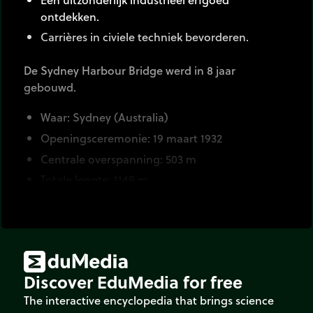
ontdekken.
Carrières in civiele techniek bevorderen.
De Sydney Harbour Bridge werd in 8 jaar
gebouwd.
Waar: Sydney (Australia)
Openingsceremonie: 19 maart 1932
Centrale overspanning: 503 m
Totale lengte: 1149 m
Hoogte: 49 m onder de centrale overspanning
Gewicht van de boog: 39000 ton (= 100 Boeing
747)
Aantal klinknagels: 6.000.000
Discover EduMedia for free
Duur van het werk: 8 jaar
Kosten: 6,25 M£ (Australisch pond)
The interactive encyclopedia that brings science