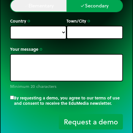
Elementary
Secondary
done
done
Country
Town/City
trip_origin
trip_origin
Your message
trip_origin
Minimum 20 characters
By requesting a demo, you agree to our terms of use
and consent to receive the EduMedia newsletter.
trip_origin
Request a demo