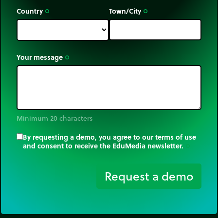
Country
Town/City
trip_origin
trip_origin
Your message
trip_origin
Minimum 20 characters
By requesting a demo, you agree to our terms of use
and consent to receive the EduMedia newsletter.
trip_origin
Request a demo