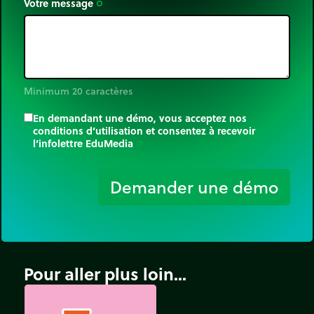
Votre message
trip_origin
Minimum 20 caractères
En demandant une démo, vous acceptez nos
conditions d’utilisation et consentez à recevoir
l’infolettre EduMedia
trip_origin
Demander une démo
Pour aller plus loin...