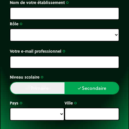
Nom de votre établissement
trip_origin
Rôle
trip_origin
Votre e-mail professionnel
trip_origin
Niveau scolaire
trip_origin
Primaire
Secondaire
done
done
Pays
Ville
trip_origin
trip_origin