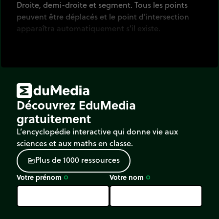
Droite, demi-droite et segment. Tous les points
peuvent être déplacés et le point d'intersection
apparaîtra automatiquement s'il existe.
Découvrez EduMedia
gratuitement
L’encyclopédie interactive qui donne vie aux
sciences et aux maths en classe.
P
l
u
s
d
e
1
0
0
0
r
e
s
s
o
u
r
c
e
s
source
Votre prénom
Votre nom
trip_origin
trip_origin