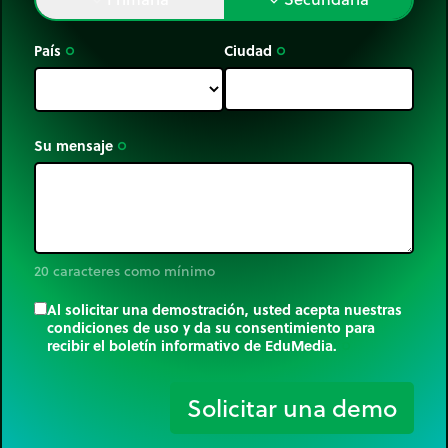
País
Ciudad
trip_origin
trip_origin
Su mensaje
trip_origin
20 caracteres como mínimo
Al solicitar una demostración, usted acepta nuestras
condiciones de uso y da su consentimiento para
recibir el boletín informativo de EduMedia.
trip_origin
Solicitar una demo