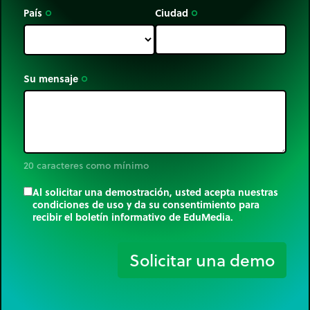
País
Ciudad
trip_origin
trip_origin
Su mensaje
trip_origin
20 caracteres como mínimo
Al solicitar una demostración, usted acepta nuestras
condiciones de uso y da su consentimiento para
recibir el boletín informativo de EduMedia.
trip_origin
Solicitar una demo