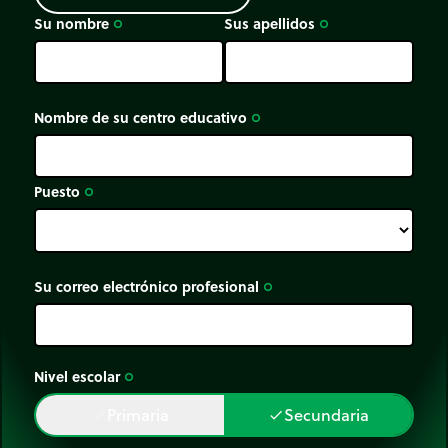
Su nombre
Sus apellidos
trip_origin
trip_origin
Nombre de su centro educativo
trip_origin
Puesto
trip_origin
Su correo electrónico profesional
trip_origin
Nivel escolar
trip_origin
Primaria
Secundaria
done
done